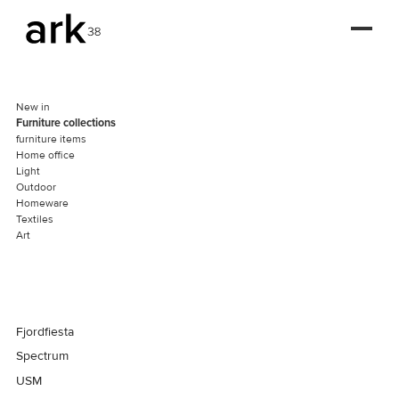
New in
Furniture collections
furniture items
Home office
Light
Outdoor
Homeware
Textiles
Art
Fjordfiesta
Spectrum
USM