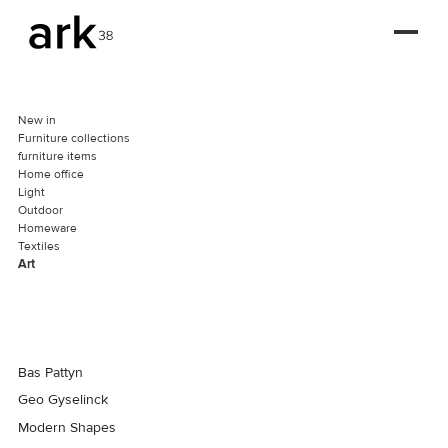
New in
Furniture collections
furniture items
Home office
Light
Outdoor
Homeware
Textiles
Art
Bas Pattyn
Geo Gyselinck
Modern Shapes