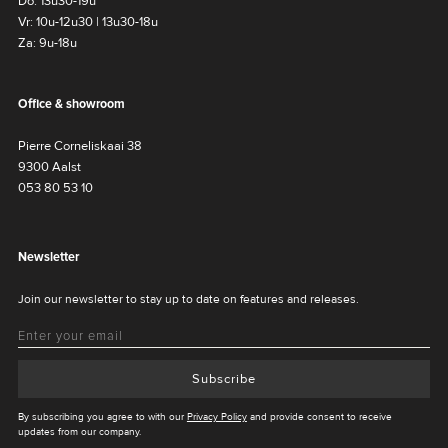
Do: 13u30-19u
Vr: 10u-12u30 | 13u30-18u
Za: 9u-18u
Office & showroom
Pierre Corneliskaai 38
9300 Aalst
053 80 53 10
Newsletter
Join our newsletter to stay up to date on features and releases.
Subscribe
By subscribing you agree to with our
Privacy Policy
and provide consent to receive
updates from our company.