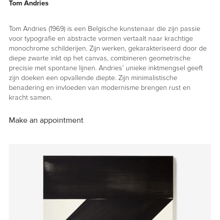
Tom Andries
Tom Andries (1969) is een Belgische kunstenaar die zijn passie
voor typografie en abstracte vormen vertaalt naar krachtige
monochrome schilderijen. Zijn werken, gekarakteriseerd door de
diepe zwarte inkt op het canvas, combineren geometrische
precisie met spontane lijnen. Andries’ unieke inktmengsel geeft
zijn doeken een opvallende diepte. Zijn minimalistische
benadering en invloeden van modernisme brengen rust en
kracht samen.
Make an appointment