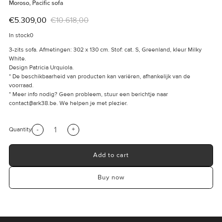
Moroso, Pacific sofa
€5.309,00
€10.618,00
In stock
0
3-zits sofa. Afmetingen: 302 x 130 cm. Stof: cat. S, Greenland, kleur Milky
White.
Design Patricia Urquiola.
* De beschikbaarheid van producten kan variëren, afhankelijk van de
voorraad.
* Meer info nodig? Geen probleem, stuur een berichtje naar
contact@ark38.be.
We helpen je met plezier.
-
Quantity
+
Add to cart
Buy now