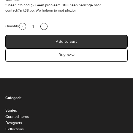
* Meer info nodig? Geen probleem, stuur een berichtje naar
contact@ark38.be.
We helpen je met plezier.
-
Quantity
+
Add to cart
Buy now
Categorie
Stories
Curated Items
Designers
Collections